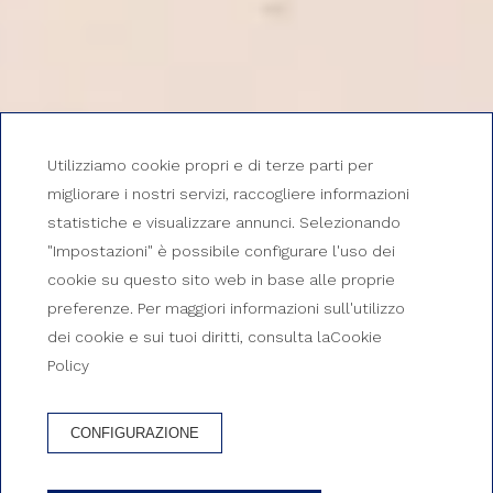
Utilizziamo cookie propri e di terze parti per
migliorare i nostri servizi, raccogliere informazioni
statistiche e visualizzare annunci. Selezionando
"Impostazioni" è possibile configurare l'uso dei
cookie su questo sito web in base alle proprie
preferenze. Per maggiori informazioni sull'utilizzo
dei cookie e sui tuoi diritti, consulta laCookie
Policy
APPROFITTA DELLE NOSTRE INCREDIBILI OFFERTE
Offerte presso
CONFIGURAZIONE
Apartaments Albatros