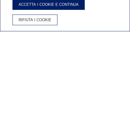
Family
ACCETTA I COOKIE E CONTINUA
RIFIUTA I COOKIE
PRENOTA L'HOTEL
VANTAGGI DELLA PRENOTAZIONE SUL SITO UFFICIALE
Miglior prezzo garantito
Cancellazione gratuita
Wifi gratis
Inicio
/
Ofertas - Listado