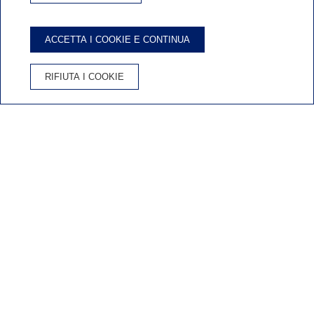
ACCETTA I COOKIE E CONTINUA
RIFIUTA I COOKIE
PRENOTA L'HOTEL
VANTAGGI DELLA PRENOTAZIONE SUL SITO UFFICIALE
Miglior prezzo garantito
Cancellazione gratuita
Wifi gratis
Inicio
/
Galeria