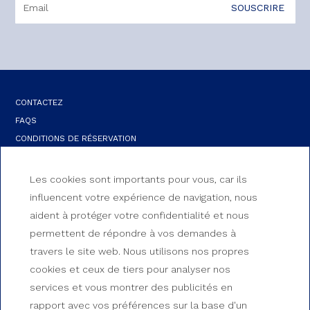
SOUSCRIRE
CONTACTEZ
FAQS
CONDITIONS DE RÉSERVATION
INFOS LÉGALES
POLITIQUE DE CONFIDENTIALITÉ
Les cookies sont importants pour vous, car ils
POLITIQUE DE COOKIES
influencent votre expérience de navigation, nous
aident à protéger votre confidentialité et nous
permettent de répondre à vos demandes à
travers le site web. Nous utilisons nos propres
cookies et ceux de tiers pour analyser nos
services et vous montrer des publicités en
ALBATROS FAMILY
rapport avec vos préférences sur la base d'un