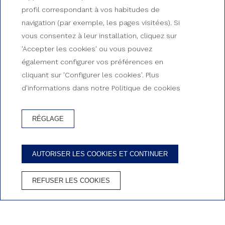
Calle Bruselas, 60-62, 43840 Salou
profil correspondant à vos habitudes de
977381902
navigation (par exemple, les pages visitées). Si
booking@albatrosfamily.com
vous consentez à leur installation, cliquez sur
'Accepter les cookies' ou vous pouvez
COMMENT ARRIVER?
également configurer vos préférences en
cliquant sur 'Configurer les cookies'. Plus
d'informations dans notre Politique de cookies
RÉGLAGE
AUTORISER LES COOKIES ET CONTINUER
REFUSER LES COOKIES