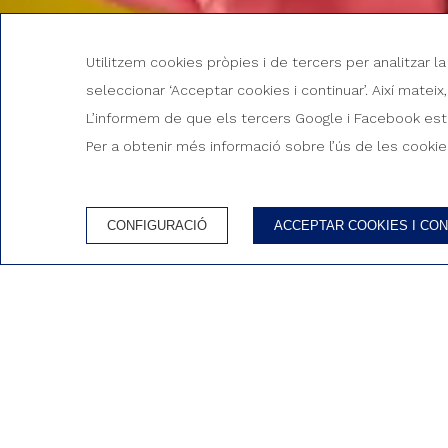
Utilitzem cookies pròpies i de tercers per analitzar l
seleccionar ‘Acceptar cookies i continuar’. Així matei
L’informem de que els tercers Google i Facebook estan
Per a obtenir més informació sobre l’ús de les cookies
DATA ENTRADA
DATA SORTIDA
7
8
CONFIGURACIÓ
ACCEPTAR COOKIES I CON
Agost, 2026
Agost, 2026
DIVENDRES
DISSABTE
7 agost, 2026
8 agost, 2026
AVANTATGES DE RESERVAR AL WEB OFICIAL
Inicio
/
Ofertas - Listado
/
Millor preu garantit