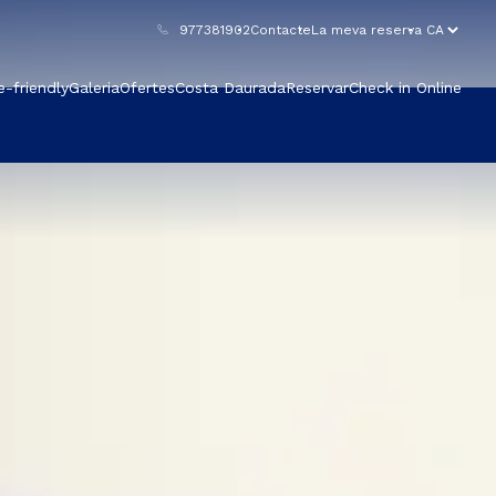
977381902
Contacte
La meva reserva
e-friendly
Galeria
Ofertes
Costa Daurada
Reservar
Check in Online