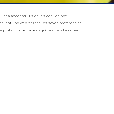
. Per a acceptar l’ús de les cookies pot
 d’aquest lloc web segons les seves preferències.
 de protecció de dades equiparable a l’europeu.
ODI PROMOCIONAL
RESERVAR
ta
Wifi gratuït