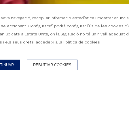
a seva navegació, recopilar informació estadística i mostrar anuncis
x, seleccionant ‘Configuració’ podrà configurar l’ús de les cookies
 ubicats a Estats Units, on la legislació no té un nivell adequat
 i els seus drets, accedeixi a la Política de cookies
HABITACIONS I PERSONES
C
TINUAR
REBUTJAR COOKIES
Millor preu garantit
Cancel·lació gratuï