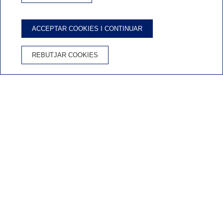
ACCEPTAR COOKIES I CONTINUAR
Inicio
/
La meva reserva
REBUTJAR COOKIES
REGISTRA’T AL NEWSLETTER PER REBRE
OFERTES ESPECIALS
SUBSCRIURE'M
CONTACTE
FAQS
CONDICIONS DE RESERVA
AVÍS LEGAL