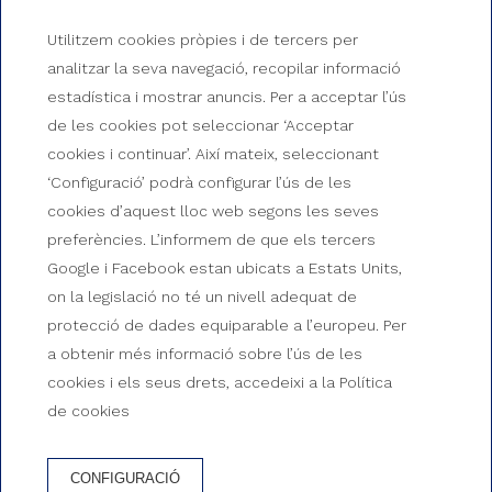
Utilitzem cookies pròpies i de tercers per
analitzar la seva navegació, recopilar informació
estadística i mostrar anuncis. Per a acceptar l’ús
de les cookies pot seleccionar ‘Acceptar
cookies i continuar’. Així mateix, seleccionant
‘Configuració’ podrà configurar l’ús de les
cookies d’aquest lloc web segons les seves
preferències. L’informem de que els tercers
Google i Facebook estan ubicats a Estats Units,
GESTIONA LA TEVA RESERVA DES D'AQUÍ
on la legislació no té un nivell adequat de
Accedeix a la teva
protecció de dades equiparable a l’europeu. Per
a obtenir més informació sobre l’ús de les
reserva a Apartaments
cookies i els seus drets, accedeixi a la Política
Albatros Family
de cookies
CONFIGURACIÓ